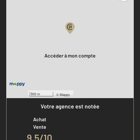
Parlons de vous, parlons biens
Votre compte :
Accéder à mon compte
500 m
©
Mappy
Votre agence est notée
Achat
Vente
9,5
/
10