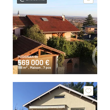
PUSIGNAN 69
569 000 €
2
188 m
, Maison
, 7 pcs