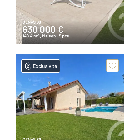
GENAS 69
630 000 €
2
148,4 m
, Maison
, 5 pcs
Exclusivité
GENAS 69