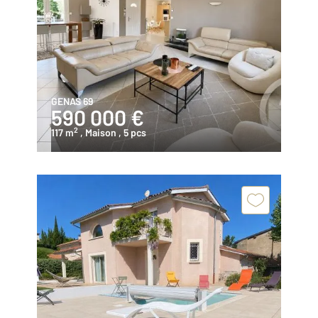
GENAS 69
590 000 €
2
117 m
, Maison
, 5 pcs