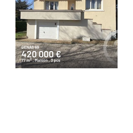
GENAS 69
420 000 €
2
77 m
, Maison
, 3 pcs