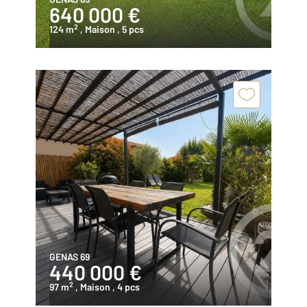
640 000 €
2
124 m
, Maison
, 5 pcs
GENAS 69
440 000 €
2
97 m
, Maison
, 4 pcs