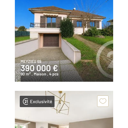
MEYZIEU 69
390 000 €
2
90 m
, Maison
, 4 pcs
Exclusivité